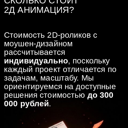
Создание иллюстраций
Отрисуем векторые рисунки с
нуля или воспользуемся
стоками
2d - анимация
Создадим продуманные
сцены взаимодействия с
вашим продуктом