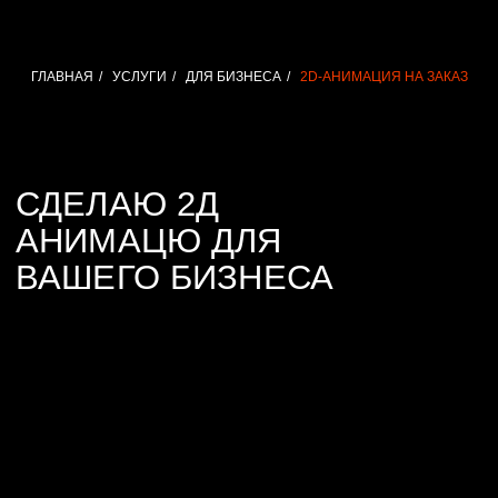
ГЛАВНАЯ
/
УСЛУГИ
/
ДЛЯ БИЗНЕСА
/
2D-АНИМАЦИЯ НА ЗАКАЗ
АНДРЕЙ
[ 2Д АНИМАТОР ]
КРАСНОВ
2D анимация — это эффективный
способ показать идею, объяснить
сложную информацию простым
языком и удержать внимание
зрителя с помощью графики,
движения и динамичной подачи.