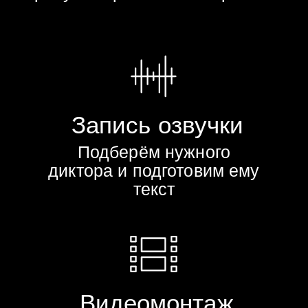
Чем отличается 2D-анимация
от моушен-дизайна?
2D-анимация чаще используется
для анимирования персонажей и
сцен, а motion design — для
динамической графики, текста,
интерфейсов, логотипов и
инфографики.
Можно ли сделать
анимационный ролик с
помощью ИИ?
Да, часть или весь проект можно
реализовать с использованием
ИИ-инструментов, включая
генерацию графики, анимации и
озвучки.
Можно ли сделать 2D-
анимацию без съёмки?