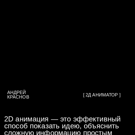
Такие проекты требуют погружения
в суть задачи, понимания продукта и
логики работы.
Вы можете прямо сейчас получить
бесплатную консультацию и задать
любой вопрос по разработке 2d
анимации.
жми!
ОТКРЫТЬ ДИАЛОГ
ПРИМЕРЫ
2Д АНИМАЦИИ
2D-анимация с моушен дизайном помогают
решать широкий спектр задач в бизнесе и
digital-среде. Она используется для
рекламы, презентации услуг, объяснения
сложной информации, оформления
соцсетей, создания обучающих роликов,
анимированной инфографики и