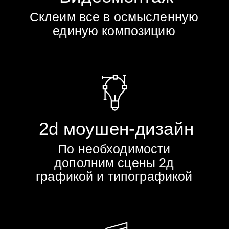
Да, ролик может быть полностью
создан из графики, иллюстраций
или текста, анимации и стоковых
материалов без проведения
видеосъёмки.
Можно ли сделать ролик в
фирменном стиле компании?
Да, анимация разрабатывается с
учетом фирменных цветов,
шрифтов, логотипа и общего
визуального стиля бренда.
Можно ли адаптировать ролик
под разные форматы?
Да, видео можно подготовить в
вертикальном, горизонтальном
или квадратном формате для
разных площадок и устройств.