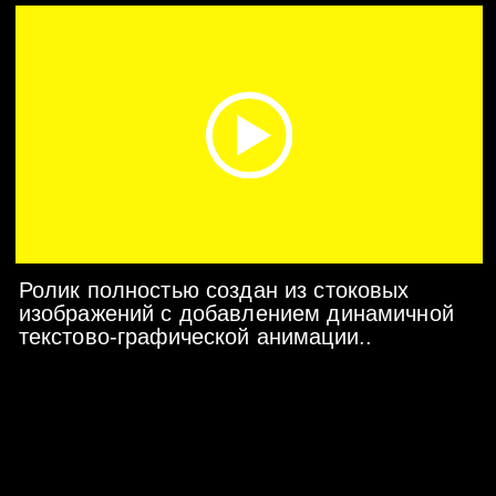
Работа над проектом
Препродакшн, продакшн и
постпродакшен
Бесплатные правки
Внесем любые изменения
в рамках утвержденной
концепции
Финальный
результат