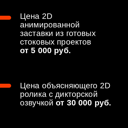
Склеим все в осмысленную
единую композицию
2d моушен-дизайн
По необходимости
дополним сцены 2д
графикой и типографикой
Саунд-дизайн
Добавим SFX звуки, чтобы
анимация выглядела ярче