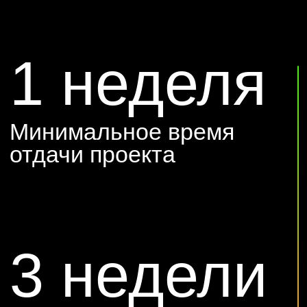
2d
Графическое
графика
видео
Анимированые
Моушен
2д ролики
видео
СОЦИАЛЬНЫЕ СЕТИ
KRASNOW.AGENCY
ВКОНТАКТЕ
@YANDEX.RU
ВКОНТАКТЕ
TENCHAT
TENCHAT
YOUTUBE
ПОЛИТИКА
YOUTUBE
КОНФИДЕНЦИАЛЬНОСТИ
DESIGNED
BY SONYA
KRASNOW ©2026
KURMYSHEVA
MOSCOW, RUSSIA