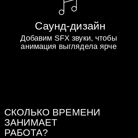
УСЛУГИ
2Д АНИМАЦИИ
2D / 2Д
2д
анимация
реклама
Моушен
Моушен
дизайн
графика