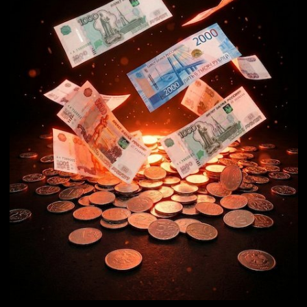
Длительность ролика
Чем длиннее ролик, тем больше
требуется рабочих материалов
Запись озвучки
Подберём нужного
диктора и подготовим ему
текст
Видеомонтаж