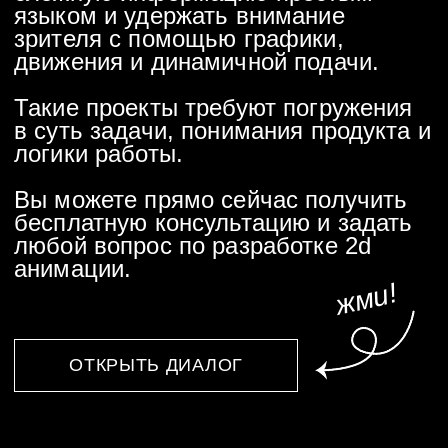
продвижения бренда.
Пример 2д
анимации в
начальной заставке
Ролик состоит из отрисованных вручную
анимированных иллюстраций. В качестве
перехода используется стингер с альфа-
каналом.
Пример навигационной
2D-анимации маршрута