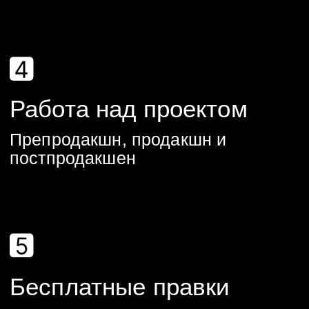
Цена объясняющего 2D
ролика с дикторской
озвучкой
от 30 000 руб.
Цена 30 секундного
анимационного 2Д
ролика «под ключ»
от
50 000 руб.
Запросите
расчет
стоимости
анимации
для своего проекта